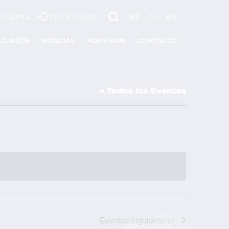
u cuenta
Iniciar sesión
ES
CA
EN
ECURSOS
NOTICIAS
ADHESIÓN
CONTACTO
« Todos los Eventos
Eventos
siguiente(s)