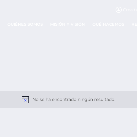
Crea t
QUIÉNES SOMOS
MISIÓN Y VISIÓN
QUÉ HACEMOS
R
No se ha encontrado ningún resultado.
Aviso