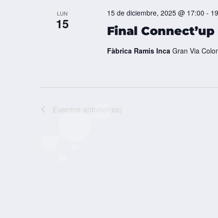
15 de diciembre, 2025 @ 17:00
-
19
LUN
15
Final Connect’up 
Fàbrica Ramis Inca
Gran Via Colom
Eventos
anterior(es)