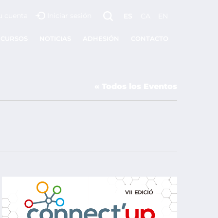
u cuenta
Iniciar sesión
ES
CA
EN
ECURSOS
NOTICIAS
ADHESIÓN
CONTACTO
« Todos los Eventos