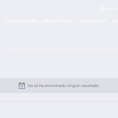
Crea t
QUIÉNES SOMOS
MISIÓN Y VISIÓN
QUÉ HACEMOS
R
No se ha encontrado ningún resultado.
Aviso