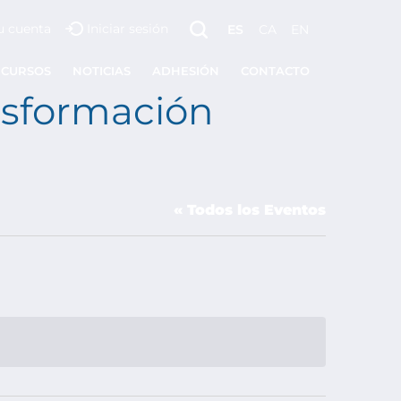
u cuenta
Iniciar sesión
ES
CA
EN
ECURSOS
NOTICIAS
ADHESIÓN
CONTACTO
nsformación
« Todos los Eventos