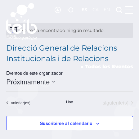
ES
CA
EN
RECURSOS
NOTICIAS
No se ha encontrado ningún resultado.
Aviso
ADHESIÓN
Direcció General de Relacions
CONTACTO
Institucionals i de Relacions
« Todos los Eventos
Eventos de este organizador
Próximamente
SELECCIONAR
FECHA.
Eventos
Hoy
siguiente(s)
Eventos
anterior(es)
Suscribirse al calendario