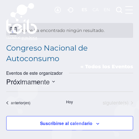
ES
CA
EN
RECURSOS
NOTICIAS
No se ha encontrado ningún resultado.
Aviso
ADHESIÓN
Congreso Nacional de
CONTACTO
Autoconsumo
« Todos los Eventos
Eventos de este organizador
Próximamente
SELECCIONAR
FECHA.
Eventos
Hoy
siguiente(s)
Eventos
anterior(es)
Suscribirse al calendario