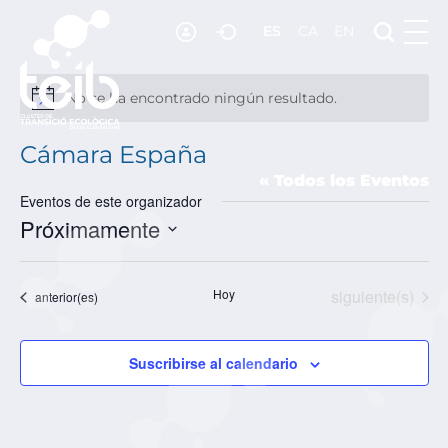
ES
CA
EN
RECURSOS
NOTICIAS
No se ha encontrado ningún resultado.
Aviso
ADHESIÓN
Cámara España
CONTACTO
« Todos los Eventos
Eventos de este organizador
Próximamente
SELECCIONAR
FECHA.
Eventos
Hoy
siguiente(s)
Eventos
anterior(es)
Suscribirse al calendario