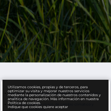
Utilizamos cookies, propias y de terceros, para
optimizar su visita y mejorar nuestros servicios
Borrador Plan Nacional Integrado de Energía y Clima
mediante la personalización de nuestros contenidos y
(2021-2030)
analítica de navegación.
Más información en nuestra
Política de cookies.
Ley 7/2021, de 20 de mayo, de cambio climático y
Indique que cookies quiere aceptar
transición energética