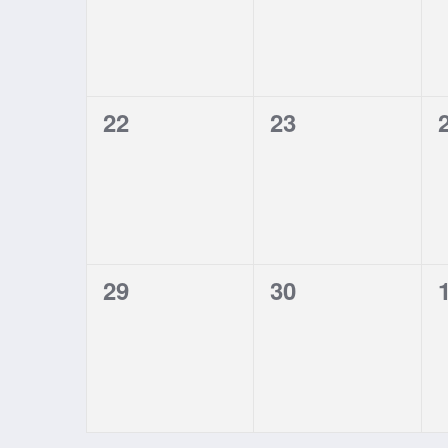
0
0
22
23
eventos,
eventos,
0
0
29
30
eventos,
eventos,