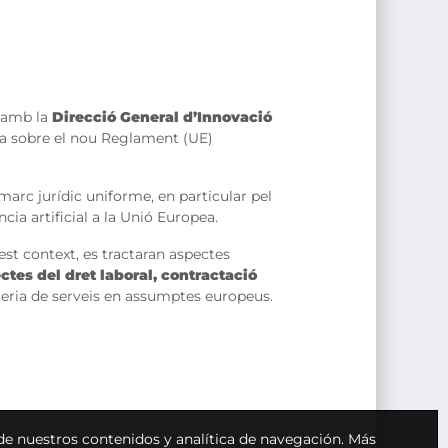
ó amb la
Direcció General d’Innovació
ca sobre el nou Reglament (UE)
marc jurídic uniforme, en particular pel
cia artificial a la Unió Europea.
st context, es tractaran aspectes
ctes del dret laboral, contractació
teria de serveis en assumptes europeus.
 de nuestros contenidos y analítica de navegación.
Más