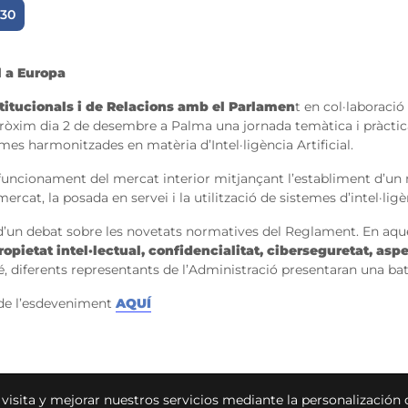
:30
al a Europa
titucionals i de Relacions amb el Parlamen
t en col·laboraci
pròxim dia 2 de desembre a Palma una jornada temàtica i pràcti
mes harmonitzades en matèria d’Intel·ligència Artificial.
 funcionament del mercat interior mitjançant l’establiment d’un 
cat, la posada en servei i la utilització de sistemes d’intel·ligèn
d’un debat sobre les novetats normatives del Reglament. En aque
opietat intel·lectual, confidencialitat, ciberseguretat, aspe
é, diferents representants de l’Administració presentaran una ba
de l’esdeveniment
AQUÍ
u visita y mejorar nuestros servicios mediante la personalización