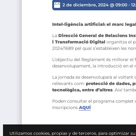
2 de diciembre, 2024 @ 09:00
-
12
Intel·ligència artificial: el marc leg
La
Direcció General de Relacions Ins
i Transformació Digital
organitza el 
2024/1689 pel qual s’estableixen les nor
L’objectiu del Reglament és millorar el
desenvolupament, la introducció en el mer
La jornada es desenvoluparà al voltant 
rellevants com:
protecció de dades, pr
tecnològica, entre d’altres
. Així tamb
Poden consultar el programa complet 
Inscripcions
AQUÍ
Utilizamos cookies, propias y de terceros, para optimizar s
Añadir al calendario