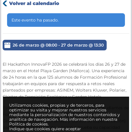
Volver al calendario
Este evento ha pasado.
26 de marzo @ 08:00
-
27 de marzo @ 13:30
El Hackathon InnovaFP 2026 se celebrará los días 26 y 27 de
marzo en el Hotel Playa Garden (Mallorca). Una experiencia
de 24 horas en la que 125 alumnos de Formación Profesional
trabajarán en equipos para dar respuesta a retos reales
planteados por empresas: ASINEM, Wolters Kluwer, Polarier,
Clúster de Transición Ecológica y Garden Hotels.
Utilizamos cookies, propias y de terceros, para
Este evento es una oportunidad única para los estudiantes de
optimizar su visita y mejorar nuestros servicios
Formación Profesional (Grado Medio, Grado Superior,
mediante la personalización de nuestros contenidos y
analítica de navegación.
Más información en nuestra
Certificados de Profesionalidad y Cursos de Especialización)
Política de cookies.
para demostrar su talento y poner a prueba su capacidad
Indique que cookies quiere aceptar