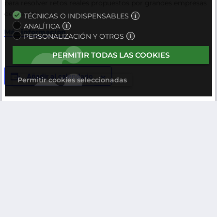
para resolver retos reales propuestos por grandes empresas
del sector.
TÉCNICAS O INDISPENSABLES
ANALÍTICA
Más información
PERSONALIZACIÓN Y OTROS
PERMITIR TODAS LAS COOKIES
Añadir al calendario
Permitir cookies seleccionadas
DETALLES
Comienza:
26 de marzo @ 08:00
Finaliza:
27 de marzo @ 13:30
Categorías del evento
Eventos presenciales