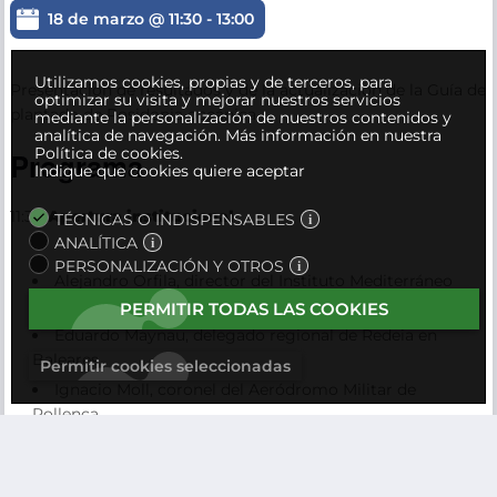
18 de marzo @ 11:30
-
13:00
Utilizamos cookies, propias y de terceros, para
Presentación de resultados y de la actualización de la Guía de
optimizar su visita y mejorar nuestros servicios
plantado de Posidonia oceánica.
mediante la personalización de nuestros contenidos y
analítica de navegación.
Más información en nuestra
Política de cookies.
Programa
Indique que cookies quiere aceptar
11:30
Apertura institucional
TÉCNICAS O INDISPENSABLES
ANALÍTICA
PERSONALIZACIÓN Y OTROS
Alejandro Orfila, director del Instituto Mediterráneo
de Estudios Avanzados
PERMITIR TODAS LAS COOKIES
Eduardo Maynau, delegado regional de Redeia en
Baleares
Permitir cookies seleccionadas
Ignacio Moll, coronel del Aeródromo Militar de
Pollença
Joan Simonet, consejero de Agricultura, Pesca y
Medio Natural del Govern de les Illes Balears