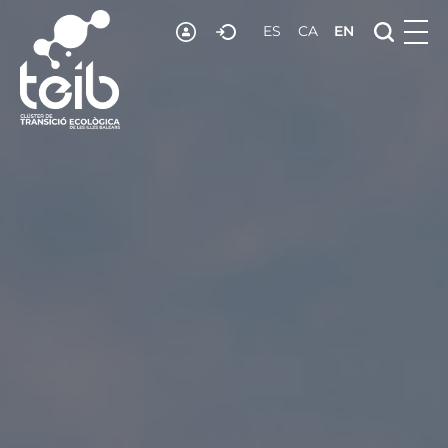
RESOURCES
ES
CA
EN
NEWS
JOIN US
CONTACT US