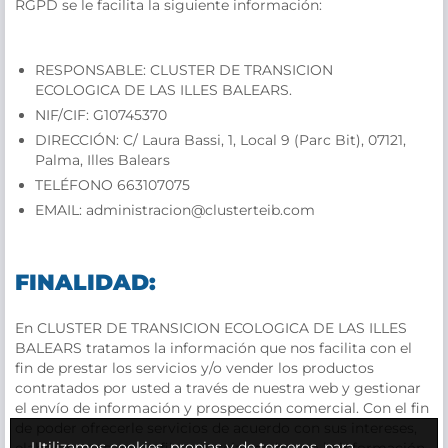
RGPD se le facilita la siguiente información:
RESPONSABLE: CLUSTER DE TRANSICION
ECOLOGICA DE LAS ILLES BALEARS.
NIF/CIF: G10745370
DIRECCIÓN: C/ Laura Bassi, 1, Local 9 (Parc Bit), 07121,
Palma, Illes Balears
TELÉFONO 663107075
EMAIL: administracion@clusterteib.com
FINALIDAD:
En CLUSTER DE TRANSICION ECOLOGICA DE LAS ILLES
BALEARS tratamos la información que nos facilita con el
fin de prestar los servicios y/o vender los productos
contratados por usted a través de nuestra web y gestionar
el envío de información y prospección comercial. Con el fin
de poder ofrecerle servicios de acuerdo con sus intereses,
Utilizamos cookies, propias y de terceros, para
elaboraremos un perfil comercial, en base a la información