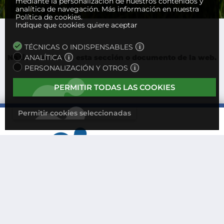
mediante la personalización de nuestros contenidos y
analítica de navegación.
Más información en nuestra
Política de cookies.
Indique que cookies quiere aceptar
TÉCNICAS O INDISPENSABLES
No tiene acceso a esta sección o documento de la web.
ANALÍTICA
PERSONALIZACIÓN Y OTROS
PERMITIR TODAS LAS COOKIES
Permitir cookies seleccionadas
CONTACTO
POLÍTICA DE PRIVACIDAD
NOTA LEGAL
POLÍTICA DE COOKIES