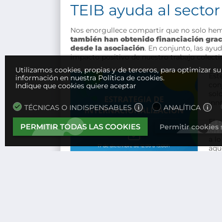
TEIB ayuda al sector
Nos enorgullece compartir que no solo hemo
también han obtenido financiación grac
desde la asociación
. En conjunto, las ayu
impacto positivo de nuestro trabajo colecti
Utilizamos cookies, propias y de terceros, para optimizar s
Est
información en nuestra Política de cookies.
con
Indique que cookies quiere aceptar
sol
inno
TÉCNICAS O INDISPENSABLES
ANALÍTICA
El 
PERMITIR TODAS LAS COOKIES
Permitir cookies
en 
a lo
aqu
jus
ind
pro
Con
fin
per