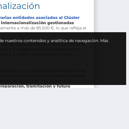
nalización
varias entidades asociadas al Clúster
 internacionalización gestionadas
amente a más de 85.500 €, lo que refleja el
 de nuestros contenidos y analítica de navegación.
Más
l sector, comprometido con el crecimiento
bros. El respaldo recibido representa no
ucional a nuestro compromiso con la
rganizamos una jornada informativa online
zación, cuyas solicitudes podían tramitarse
sados en participar. Tras la jornada,
reparación, tramitación y futura
 A partir de ahí, se programó una reunión
ecíficas que deseaban incluir en su
ntar las solicitudes, las cuales han sido
ersonalizado demuestra el valor de
lo internacional del sector.