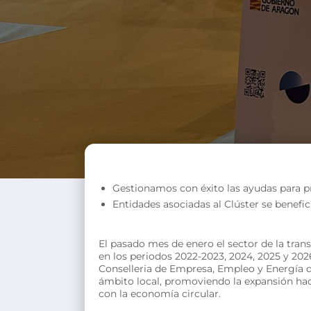
Gestionamos con éxito las ayudas para p
Entidades asociadas al Clúster se benefic
El pasado mes de enero el sector de la tran
en los periodos 2022-2023, 2024, 2025 y 2026
Conselleria de Empresa, Empleo y Energía de
ámbito local, promoviendo la expansión hac
con la economía circular.