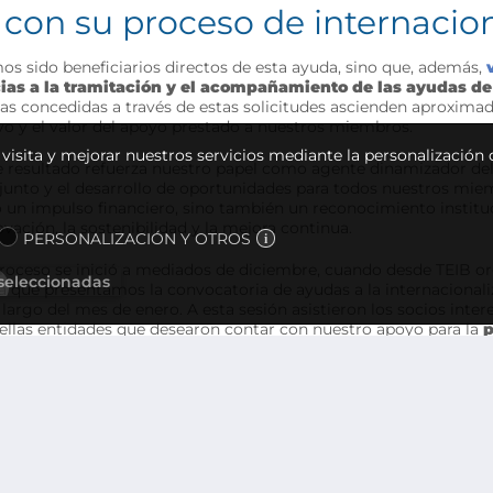
 con su proceso de internacio
s sido beneficiarios directos de esta ayuda, sino que, además,
ias a la tramitación y el acompañamiento de las ayudas de
das concedidas a través de estas solicitudes ascienden aproximad
vo y el valor del apoyo prestado a nuestros miembros.
u visita y mejorar nuestros servicios mediante la personalización
e resultado refuerza nuestro papel como agente dinamizador de
junto y el desarrollo de oportunidades para todos nuestros miem
o un impulso financiero, sino también un reconocimiento instit
vación, la sostenibilidad y la mejora continua.
PERSONALIZACIÓN Y OTROS
proceso se inició a mediados de diciembre, cuando desde TEIB o
 seleccionadas
la que presentamos la convocatoria de ayudas a la internacionali
 largo del mes de enero. A esta sesión asistieron los socios intere
ellas entidades que desearon contar con nuestro apoyo para la
p
tificación
de la solicitud se pusieron en contacto con el equipo.
ividual con cada entidad, en la que se analizaron las acciones esp
yecto.
 esta información, desde TEIB nos encargamos de elaborar y prese
almente aprobadas y financiadas. Este tipo de acompañamiento p
tenecer al Clúster y reafirma nuestro compromiso con el desarrol