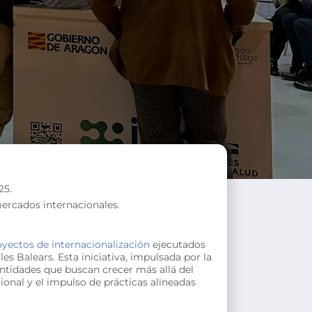
25.
mercados internacionales.
yectos de internacionalización
ejecutados
es Balears. Esta iniciativa, impulsada por la
entidades que buscan crecer más allá del
onal y el impulso de prácticas alineadas