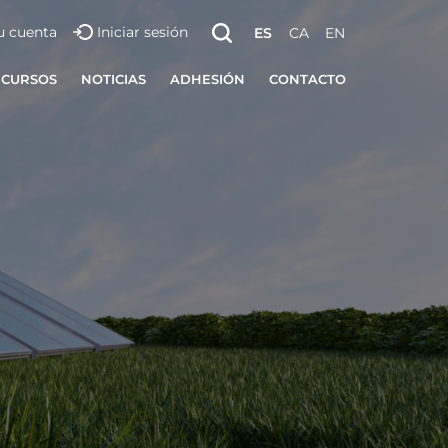
u cuenta
Iniciar sesión
ES
CA
EN
ECURSOS
NOTICIAS
ADHESIÓN
CONTACTO