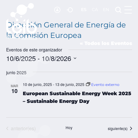
ES
CA
EN
RECURSOS
NOTICIAS
Dirección General de Energía de
la Comisión Europea
ADHESIÓN
« Todos los Eventos
CONTACTO
Eventos de este organizador
10/6/2025
 - 
10/8/2026
SELECCIONAR
FECHA.
junio 2025
10 de junio, 2025
-
13 de junio, 2025
Evento externo
MAR
10
European Sustainable Energy Week 2025
– Sustainable Energy Day
Eventos
anterior(es)
Hoy
Eventos
siguiente(s)