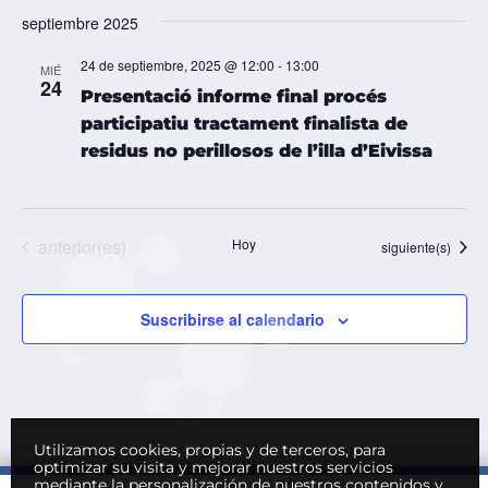
septiembre 2025
24 de septiembre, 2025 @ 12:00
-
13:00
MIÉ
24
Presentació informe final procés
participatiu tractament finalista de
residus no perillosos de l’illa d’Eivissa
Eventos
anterior(es)
Hoy
Eventos
siguiente(s)
Suscribirse al calendario
Utilizamos cookies, propias y de terceros, para
optimizar su visita y mejorar nuestros servicios
mediante la personalización de nuestros contenidos y