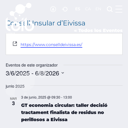
ES
CA
EN
RECURSOS
NOTICIAS
Consell Insular d’Eivissa
« Todos los Eventos
ADHESIÓN
Website
CONTACTO
https://www.conselldeivissa.es/
Eventos de este organizador
3/6/2025
 - 
6/8/2026
SELECCIONAR
FECHA.
junio 2025
3 de junio, 2025 @ 09:30
-
13:00
MAR
3
GT economia circular: taller decisió
tractament finalista de residus no
perillosos a Eivissa