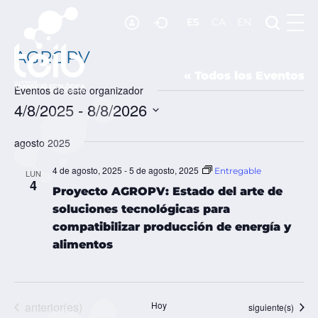
ES
CA
EN
RECURSOS
NOTICIAS
AGROPV
« Todos los Eventos
ADHESIÓN
Eventos de este organizador
4/8/2025
 - 
8/8/2026
CONTACTO
SELECCIONAR
FECHA.
agosto 2025
4 de agosto, 2025
-
5 de agosto, 2025
Entregable
LUN
4
Proyecto AGROPV: Estado del arte de
soluciones tecnológicas para
compatibilizar producción de energía y
alimentos
Eventos
anterior(es)
Hoy
Eventos
siguiente(s)