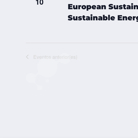
10
European Sustai
Sustainable Ener
Eventos
anterior(es)