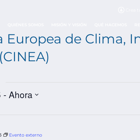
Crea t
QUIÉNES SOMOS
MISIÓN Y VISIÓN
QUÉ HACEMOS
R
 Europea de Clima, In
(CINEA)
5
 - 
Ahora
5
Evento externo