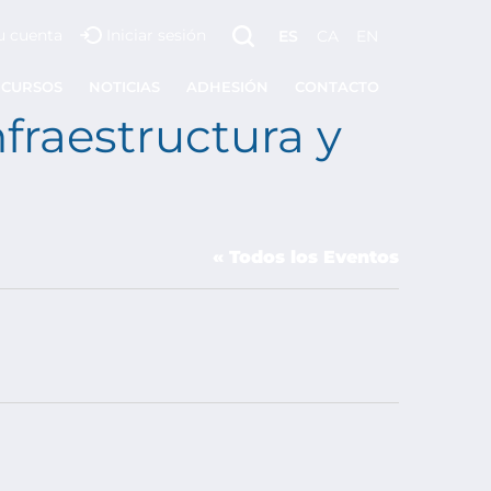
u cuenta
Iniciar sesión
ES
CA
EN
ECURSOS
NOTICIAS
ADHESIÓN
CONTACTO
fraestructura y
« Todos los Eventos