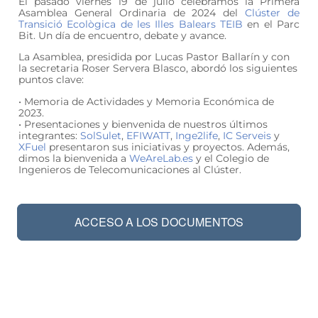
El pasado viernes 19 de julio celebramos la Primera
Asamblea General Ordinaria de 2024 del
Clúster de
Transició Ecològica de les Illes Balears TEIB
en el Parc
Bit. Un día de encuentro, debate y avance.
La Asamblea, presidida por Lucas Pastor Ballarín y con
la secretaria Roser Servera Blasco, abordó los siguientes
puntos clave:
• Memoria de Actividades y Memoria Económica de
2023.
• Presentaciones y bienvenida de nuestros últimos
integrantes:
SolSulet
,
EFIWATT
,
Inge2life
,
IC Serveis
y
XFuel
presentaron sus iniciativas y proyectos. Además,
dimos la bienvenida a
WeAreLab.es
y el Colegio de
Ingenieros de Telecomunicaciones al Clúster.
ACCESO A LOS DOCUMENTOS