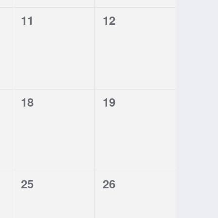
0
0
11
12
eventos,
eventos,
0
0
18
19
eventos,
eventos,
0
0
25
26
eventos,
eventos,