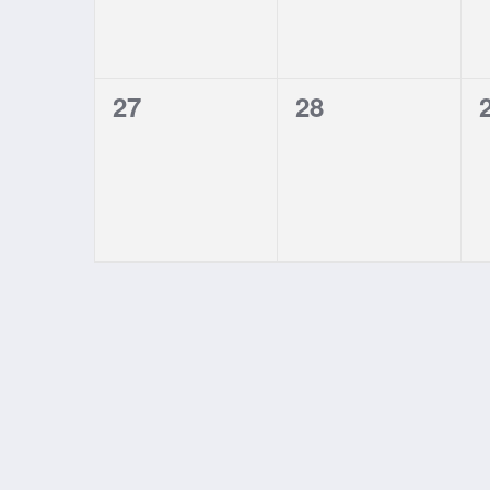
0
0
27
28
eventos,
eventos,