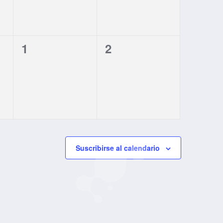
0
0
1
2
eventos,
eventos,
Suscribirse al calendario