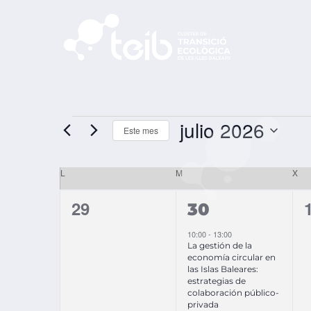
julio 2026
Este mes
SELECCIONAR
FECHA.
Calendario
L
M
X
de
0
1
29
30
Eventos
eventos,
evento,
10:00
-
13:00
La gestión de la
economía circular en
las Islas Baleares:
estrategias de
colaboración público-
privada