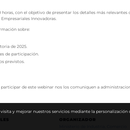
00 horas, con el objetivo de presentar los detalles más relevante
 Empresariales Innovadoras.
ormación sobre:
toria de 2025.
es de participación.
os previstos.
participar de este webinar nos los comuniquen a administracio
u visita y mejorar nuestros servicios mediante la personalización
LES
ORGANIZADOR
Ministerio de Industria, Comercio