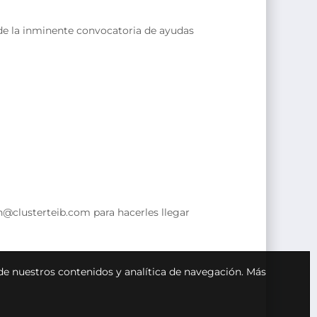
s de la inminente convocatoria de ayudas
n@clusterteib.com para hacerles llegar
 de nuestros contenidos y analítica de navegación.
Más