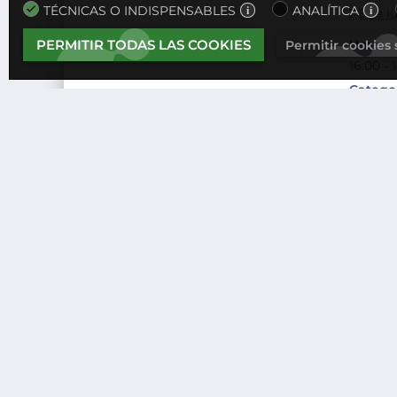
TÉCNICAS O INDISPENSABLES
ANALÍTICA
26 de j
Hora:
PERMITIR TODAS LAS COOKIES
Permitir cookies
16:00 - 
Categor
Webina
Impulsa Circular Meeting