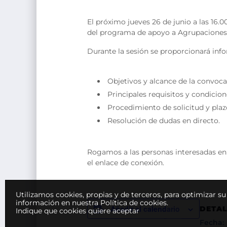
El próximo jueves 26 de junio a las 16.
del programa de apoyo a Agrupaciones
Durante la sesión se proporcionará inf
Objetivos y alcance de la convoca
Principales requisitos y condicion
Procedimiento de solicitud y plaz
Resolución de dudas en directo.
Rogamos a las personas interesadas en 
el enlace de conexión.
Utilizamos cookies, propias y de terceros, para optimizar s
información en nuestra Política de cookies.
Añadir al calendario
DETAL
Indique que cookies quiere aceptar
Fecha: