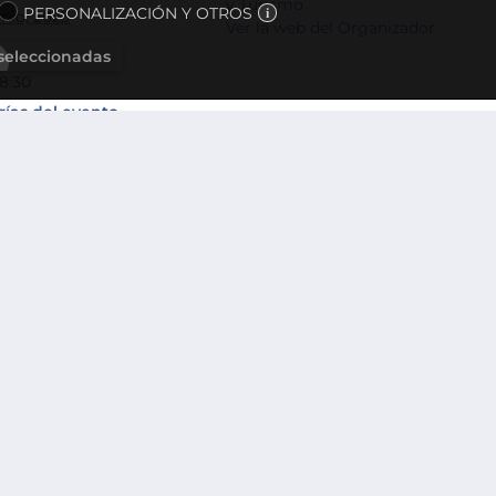
y Turismo
PERSONALIZACIÓN Y OTROS
unio, 2025
Ver la web del Organizador
 seleccionadas
18:30
ías del evento
rs
Transició energètica a les Ille