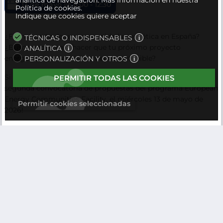
analítica de navegación.
Más información en nuestra
13 de mayo @ 11:00
-
12:30
Política de cookies.
Indique que cookies quiere aceptar
¿Forma parte de una comunidad energética en España?
TÉCNICAS O INDISPENSABLES
¿Busca apoyo para hacer que tu próximo proyecto
ANALÍTICA
energético sea verdaderamente sostenible?
PERSONALIZACIÓN Y OTROS
Si es así, ¡únete a la sesión informativa en línea sobre la
PERMITIR TODAS LAS COOKIES
segunda convocatoria de propuestas del programa European
Energy Communities Facility, el miércoles 13 de mayo de
Permitir cookies seleccionadas
2026!
Ecorys es la organización experta encargada de la European
Energy Community Facility en España, lo que significa que
son el punto de contacto oficial para los solicitantes de este
país y quienes te guiarán a lo largo de todo el proceso de
solicitud.
En la sesión informativa, presentarán la iniciativa y te guiarán
a través del proceso de solicitud. Además, te informarán de si
cumple los requisitos necesarios para presentar la solicitud y