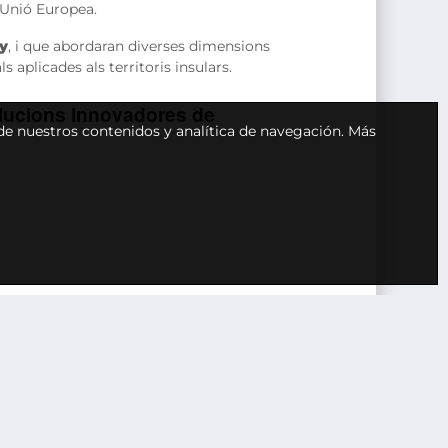
a Unió Europea.
ny
, i que abordaran diverses dimensions
s aplicades als territoris insulars.
 solucions innovadores de
 de nuestros contenidos y analítica de navegación.
Más