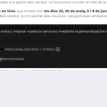
ades a la gestió dels residus i a l’economia circular en illes de l
 en línia
, que tindran lloc
els dies 22, 29 de maig, 5 i 8 de ju
ls residus, la circularitat dels recursos i les polítiques ambiental
s en pràctica: prevenció intel·ligent de residus i
u visita y mejorar nuestros servicios mediante la personalización
ng the Islands Foundation, Malta.
PERSONALIZACIÓN Y OTROS
 seleccionadas
LES
LOCAL
ORGANIZADOR
Online
FUEIB
nio
18:30