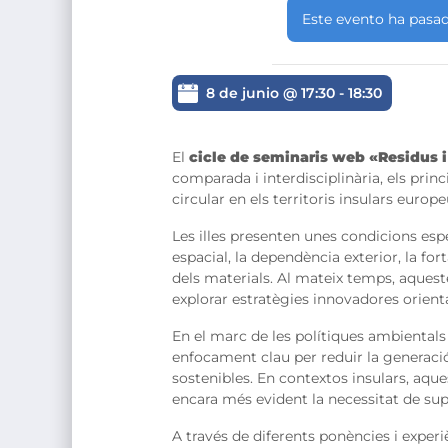
Este evento ha pasad
8 de junio @ 17:30
-
18:30
El
cicle de seminaris web «Residus i 
comparada i interdisciplinària, els prin
circular en els territoris insulars europe
Les illes presenten unes condicions espe
espacial, la dependència exterior, la for
dels materials. Al mateix temps, aquest
explorar estratègies innovadores orientade
En el marc de les polítiques ambientals 
enfocament clau per reduir la generació 
sostenibles. En contextos insulars, aques
encara més evident la necessitat de su
A través de diferents ponències i experièn