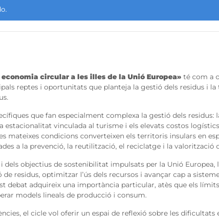
o.
economia circular a les illes de la Unió Europea»
té com a ob
cipals reptes i oportunitats que planteja la gestió dels residus i 
us.
cífiques que fan especialment complexa la gestió dels residus: la
ta estacionalitat vinculada al turisme i els elevats costos logístic
es mateixes condicions converteixen els territoris insulars en es
s a la prevenció, la reutilització, el reciclatge i la valorització 
i dels objectius de sostenibilitat impulsats per la Unió Europea,
de residus, optimitzar l’ús dels recursos i avançar cap a sistemes 
t debat adquireix una importància particular, atès que els límits f
perar models lineals de producció i consum.
cies, el cicle vol oferir un espai de reflexió sobre les dificultats 