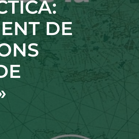
TICA:
GENT DE
IONS
DE
»