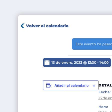
Volver al calendario
Este evento ha pasad
13 de enero, 2023 @ 13:00
-
14:00
Añadir al calendario
DETAL
Fecha:
13 de e
Hora: