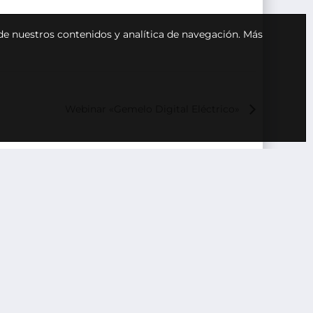
 de nuestros contenidos y analítica de navegación.
Más
Webinar «Gemelo Digital Eléctrico»
A DE PRIVACIDAD
NOTA LEGAL
POLÍTICA DE COOKIES