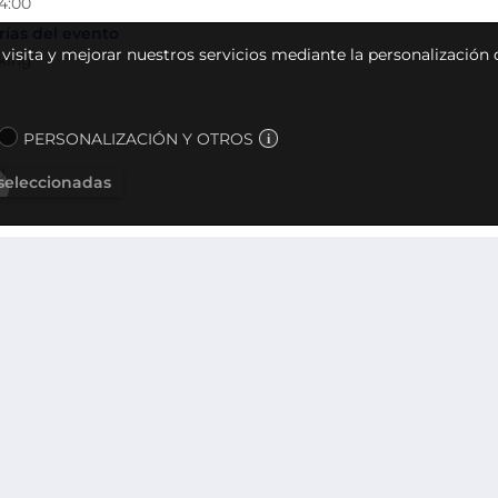
14:00
ías del evento
u visita y mejorar nuestros servicios mediante la personalización
king
PERSONALIZACIÓN Y OTROS
U
 seleccionadas
CONTACTO
POLÍTIC