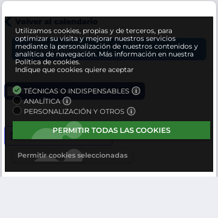
Volver al calendario
Utilizamos cookies, propias y de terceros, para
optimizar su visita y mejorar nuestros servicios
mediante la personalización de nuestros contenidos y
Este evento ha pasado.
analítica de navegación.
Más información en nuestra
Política de cookies.
Indique que cookies quiere aceptar
20 de octubre, 2023 @ 12:00
TÉCNICAS O INDISPENSABLES
-
13:00
ANALÍTICA
PERSONALIZACIÓN Y OTROS
PERMITIR TODAS LAS COOKIES
Añadir al calendario
Permitir cookies seleccionadas
DETALLES
Fecha:
20 de octubre, 2023