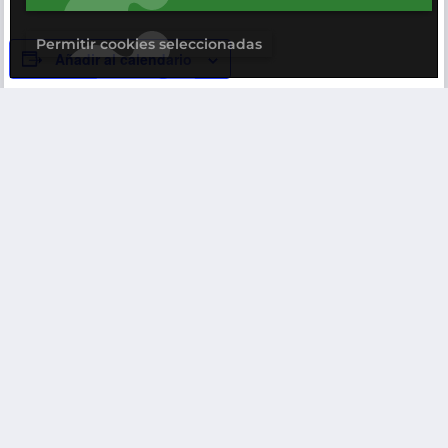
Permitir cookies seleccionadas
Añadir al calendario
DETALLES
Fecha:
17 de marzo, 2023
Hora:
10:00 - 12:00
Categorías del evento
Reunión grupo de trabajo
Job
Factoria d’Innovació: Formació «Introducció a les
Day UIB
normes de certificació de gestió de la R+D+i