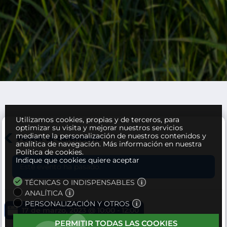
Utilizamos cookies, propias y de terceros, para
optimizar su visita y mejorar nuestros servicios
mediante la personalización de nuestros contenidos y
Volver al calendario
analítica de navegación.
Más información en nuestra
Política de cookies.
Indique que cookies quiere aceptar
Este evento ha pasado.
TÉCNICAS O INDISPENSABLES
ANALÍTICA
PERSONALIZACIÓN Y OTROS
17 de marzo, 2023 @ 10:00
-
12:00
PERMITIR TODAS LAS COOKIES