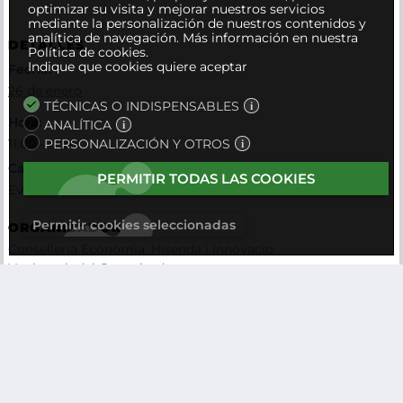
optimizar su visita y mejorar nuestros servicios
mediante la personalización de nuestros contenidos y
analítica de navegación.
Más información en nuestra
DETALLES
Política de cookies.
Indique que cookies quiere aceptar
Fecha:
26 de enero
TÉCNICAS O INDISPENSABLES
Hora:
ANALÍTICA
PERSONALIZACIÓN Y OTROS
11:00 - 12:30
Categorías del evento
PERMITIR TODAS LAS COOKIES
Eventos presenciales
Permitir cookies seleccionadas
ORGANIZADOR
Conselleria Economia, Hisenda i Innovacio
Ver la web del Organizador
LOCAL
Auditori del ParcBit
Palma
,
+ Google Map