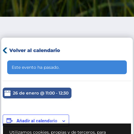
Volver al calendario
Este evento ha pasado.
26 de enero @ 11:00
-
12:30
Añadir al calendario
Utilizamos cookies, propias y de terceros, para