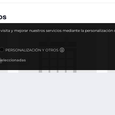
os
u visita y mejorar nuestros servicios mediante la personalización
PERSONALIZACIÓN Y OTROS
 seleccionadas
Reunión de Junta Directiva
Reu
7 de mayo, 2027 @ 12:00
-
13:00
2 de