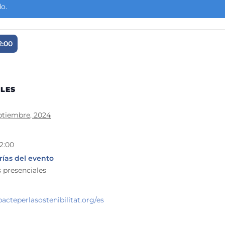
o.
2:00
LES
ptiembre, 2024
12:00
ías del evento
 presenciales
pacteperlasostenibilitat.org/es