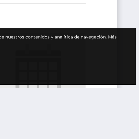
 de nuestros contenidos y analítica de navegación.
Más
nión de Junta Directiva
 julio, 2027 @ 12:00
-
13:00