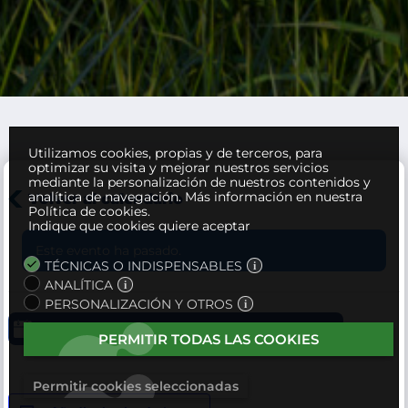
Utilizamos cookies, propias y de terceros, para
optimizar su visita y mejorar nuestros servicios
mediante la personalización de nuestros contenidos y
analítica de navegación.
Más información en nuestra
Volver al calendario
Política de cookies.
Indique que cookies quiere aceptar
Este evento ha pasado.
TÉCNICAS O INDISPENSABLES
ANALÍTICA
PERSONALIZACIÓN Y OTROS
1 de noviembre, 2024
-
2 de noviembre, 2024
PERMITIR TODAS LAS COOKIES
Permitir cookies seleccionadas