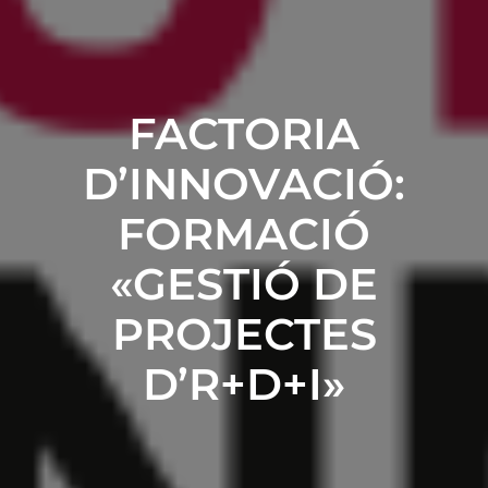
FACTORIA
D’INNOVACIÓ:
FORMACIÓ
«GESTIÓ DE
PROJECTES
D’R+D+I»