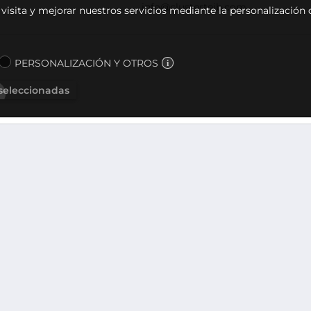
info@clusterteib.com
u visita y mejorar nuestros servicios mediante la personalización
PERSONALIZACIÓN Y OTROS
 seleccionadas
CONTACTO
POLÍTIC