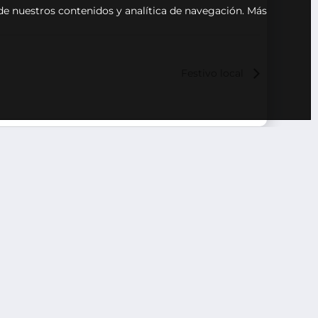
 de nuestros contenidos y analítica de navegación.
Más
Festivo local
A DE PRIVACIDAD
NOTA LEGAL
POLÍTICA DE COOKIES