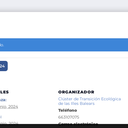
o.
024
LES
ORGANIZADOR
Clúster de Transición Ecológica
za:
de las Illes Balears
unio, 2024
Teléfono
:
663107075
unio, 2024
Correo electrónico