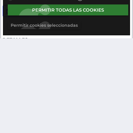
PERMITIR TODAS LAS COOKIES
Añadir al calendario
Permitir cookies seleccionadas
DETALLES
Fecha:
4 de julio, 2024
Hora:
09:00 - 15:30
Categorías del evento
Eventos presenciales
Web:
https://docs.google.com/forms/d/e/1FAIpQLSfloGrjkqx5Qf
4QEzIN6FpPsWdn_10Ad5yaGr0hOtqoydMALg/viewform
ORGANIZADOR
IMEDEA