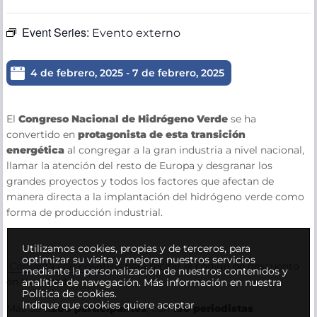
Event Series:
Evento externo
4 de febrero, 2025
-
7 de febrero, 2025
El
Congreso Nacional de Hidrógeno Verde
se ha
convertido en
protagonista de esta transición
energética
al congregar a la gran industria a nivel nacional,
llamar la atención del resto de Europa y desgranar los
grandes proyectos y todos los factores que afectan de
manera directa a la implantación del hidrógeno verde como
forma de producción industrial.
Utilizamos cookies, propias y de terceros, para
optimizar su visita y mejorar nuestros servicios
¡
Contacta con nosotros
para recibir el código de descuento
mediante la personalización de nuestros contenidos y
en tu entrada!
analítica de navegación.
Más información en nuestra
Política de cookies.
Indique que cookies quiere aceptar
Más de
1.200 participantes
, con
150 periodistas